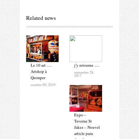
Related news
Le 10 art ….
j’y retourne ….
Artshop à
septembre 28,
2017
Quimper
octobre 09, 2019
Expo –
Taverne St
Jakez – Nouvel
article paru