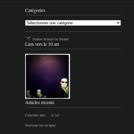
Catégo
Catégories
Follow bvlnart on Twitter
Lien vers le 10 art
Articles récents
Concours inta’ … le 1er
Nouveau site en ligne