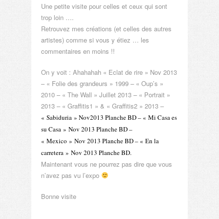
Une petite visite pour celles et ceux qui sont
trop loin ….
Retrouvez mes créations (et celles des autres
artistes) comme si vous y étiez … les
commentaires en moins !!
On y voit : Ahahahah « Eclat de rire » Nov 2013
– « Folie des grandeurs » 1999 – « Oup’s »
2010 – « The Wall » Juillet 2013 – « Portrait »
2013 – « Graffitis1 » & « Graffitis2 » 2013 –
« Sabiduria » Nov2013 Planche BD – « Mi Casa es
su Casa » Nov 2013 Planche BD –
« Mexico » Nov 2013 Planche BD – « En la
carretera » Nov 2013 Planche BD.
Maintenant vous ne pourrez pas dire que vous
bet güncel
pulibet giriş
n’avez pas vu l’expo
pulibet
jojobet güncel
jojobet giriş
jojobet
pulibet gün
Bonne visite