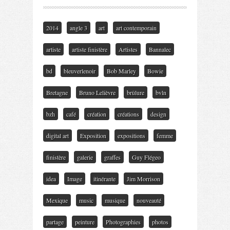
2014
angle 3
art
art contemporain
artiste
artiste finistère
Artistes
Bannalec
bd
bleuverlenoir
Bob Marley
Bowie
Bretagne
Bruno Lelièvre
brûlure
bvln
bzh
café
création
créations
design
digital art
Exposition
expositions
femme
finistère
galerie
graffes
Guy Flégeo
idea
Image
itinérante
Jim Morrison
Mexique
music
musique
nouveauté
partage
peinture
Photographies
photos