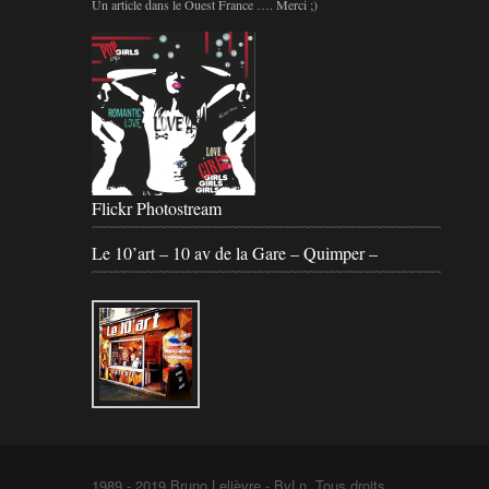
Un article dans le Ouest France …. Merci ;)
Flickr Photostream
Le 10’art – 10 av de la Gare – Quimper –
1989 - 2019 Bruno Lelièvre - BvLn. Tous droits