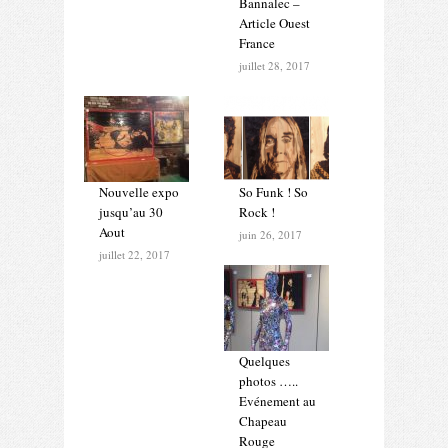
Bannalec –
Article Ouest
France
juillet 28, 2017
Nouvelle expo
So Funk ! So
jusqu’au 30
Rock !
Aout
juin 26, 2017
juillet 22, 2017
Quelques
photos …..
Evénement au
Chapeau
Rouge