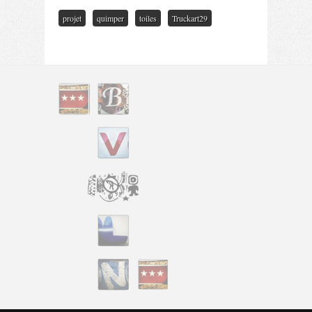
projet
quimper
toiles
Truckart29