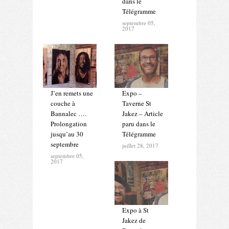
dans le
Télégramme
septembre 05,
2017
J’en remets une
Expo –
couche à
Taverne St
Bannalec ….
Jakez – Article
Prolongation
paru dans le
jusqu’au 30
Télégramme
septembre
juillet 28, 2017
septembre 05,
2017
Expo à St
Jakez de