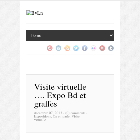
Visite virtuelle
…. Expo Bd et
graffes
décembre 07, 2013 -
(0) comments
-
Expositions
,
On en parle
,
Visite
virtuelle