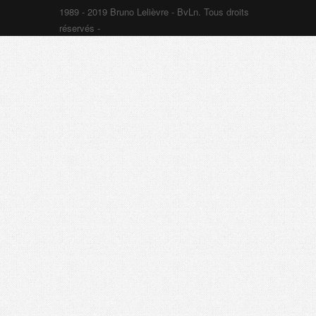
1989 - 2019 Bruno Lelièvre - BvLn. Tous droits
réservés -