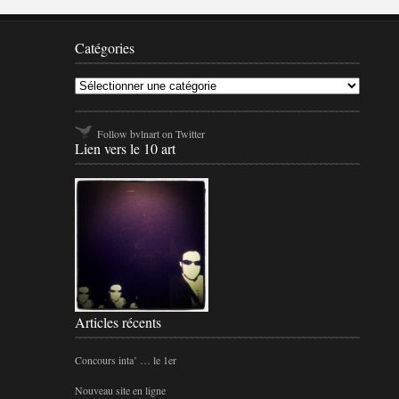
Catégo
Catégories
Follow bvlnart on Twitter
Lien vers le 10 art
Articles récents
Concours inta’ … le 1er
Nouveau site en ligne