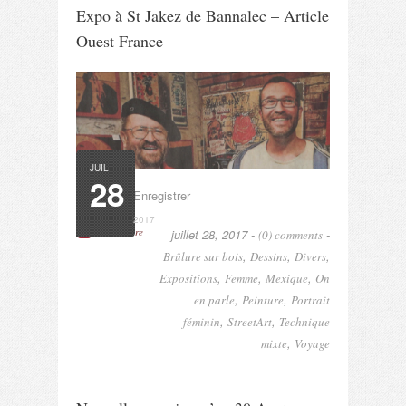
Expo à St Jakez de Bannalec – Article
Ouest France
JUIL
28
EnregistrerEnregistrer
2017
Read More
juillet 28, 2017 -
-
(0) comments
,
,
,
Brûlure sur bois
Dessins
Divers
,
,
,
Expositions
Femme
Mexique
On
,
,
en parle
Peinture
Portrait
,
,
féminin
StreetArt
Technique
,
mixte
Voyage