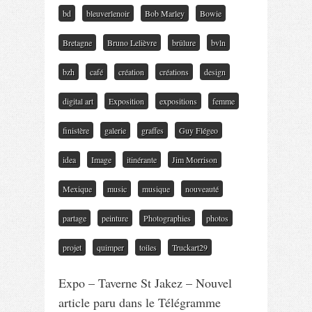
bd
bleuverlenoir
Bob Marley
Bowie
Bretagne
Bruno Lelièvre
brûlure
bvln
bzh
café
création
créations
design
digital art
Exposition
expositions
femme
finistère
galerie
graffes
Guy Flégeo
idea
Image
itinérante
Jim Morrison
Mexique
music
musique
nouveauté
partage
peinture
Photographies
photos
projet
quimper
toiles
Truckart29
Expo – Taverne St Jakez – Nouvel
article paru dans le Télégramme