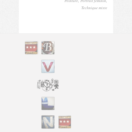
,
,
Peinture
Portrait féminin
Technique mixte