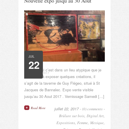
Nouvelle expo jusqu’au 30 Aout
JUIL
22
Cette fois ci c’est dans un lieu atypique que je
2017
suis invité à exposer quelques créations, il
s’agit de la taverne de Guy Flégeo, situé à St
Jacques de Bannalec. Expo vente visible
jusqu’au 30 Aout 2017 . Vernissage Samedi […]
Read More
juillet 22, 2017 -
-
(0) comments
,
,
Brûlure sur bois
Digital Art
,
,
,
Expositions
Femme
Mexique