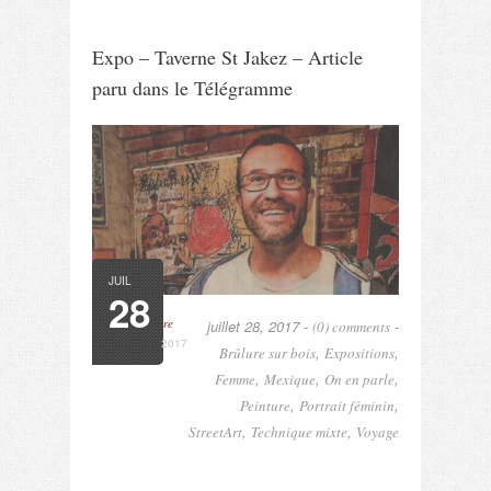
Expo – Taverne St Jakez – Article
paru dans le Télégramme
JUIL
28
Read More
juillet 28, 2017 -
-
(0) comments
2017
,
,
Brûlure sur bois
Expositions
,
,
,
Femme
Mexique
On en parle
,
,
Peinture
Portrait féminin
,
,
StreetArt
Technique mixte
Voyage