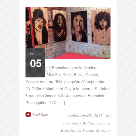
SEP
05
Prolongation à Bannalec avec la dernière
2017
collection « MusiK » Rock, Funk, Groove,
Reggae sont au RDV. Jusqu’au 30 septembre
2017 Chez Martine et Guy à la taverne St Jakes
5 rue des Chènes à St Jacques de Bannalec
Prolongation !! On […]
Read More
septembre 05, 2017 -
(0)
-
,
comments
Brûlure sur bois
,
,
Expositions
Femme
Musique