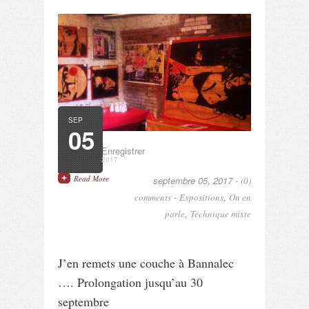
SEP
05
EnregistrerEnregistrer
2017
Read More
septembre 05, 2017 -
(0)
-
,
comments
Expositions
On en
,
parle
Technique mixte
J’en remets une couche à Bannalec
…. Prolongation jusqu’au 30
septembre