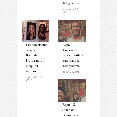
Télégramme
septembre 05,
2017
J’en remets une
Expo –
couche à
Taverne St
Bannalec ….
Jakez – Article
Prolongation
paru dans le
jusqu’au 30
Télégramme
septembre
juillet 28, 2017
septembre 05,
2017
Expo à St
Jakez de
Bannalec –