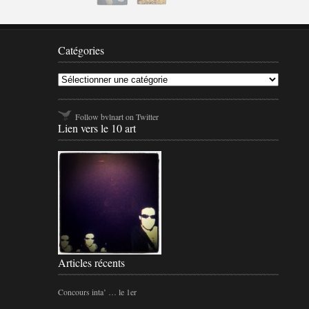
Catégo
Catégories
Follow bvlnart on Twitter
Lien vers le 10 art
Articles récents
Concours inta’ … le 1er