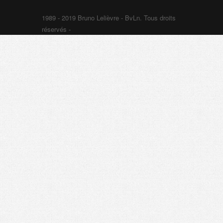
1989 - 2019 Bruno Lelièvre - BvLn. Tous droits
réservés -