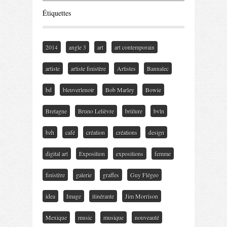
Étiquettes
2014
angle 3
art
art contemporain
artiste
artiste finistère
Artistes
Bannalec
bd
bleuverlenoir
Bob Marley
Bowie
Bretagne
Bruno Lelièvre
brûlure
bvln
bzh
café
création
créations
design
digital art
Exposition
expositions
femme
finistère
galerie
graffes
Guy Flégeo
idea
Image
itinérante
Jim Morrison
Mexique
music
musique
nouveauté