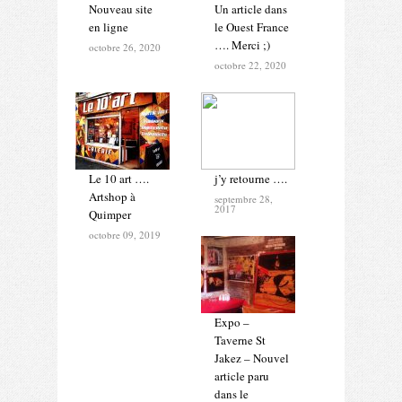
Nouveau site
Un article dans
en ligne
le Ouest France
…. Merci ;)
octobre 26, 2020
octobre 22, 2020
Le 10 art ….
j’y retourne ….
Artshop à
septembre 28,
2017
Quimper
octobre 09, 2019
Expo –
Taverne St
Jakez – Nouvel
article paru
dans le