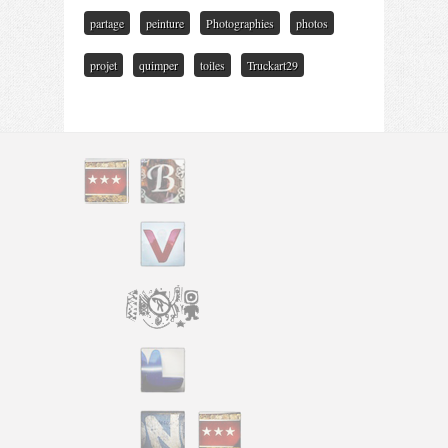
partage
peinture
Photographies
photos
projet
quimper
toiles
Truckart29