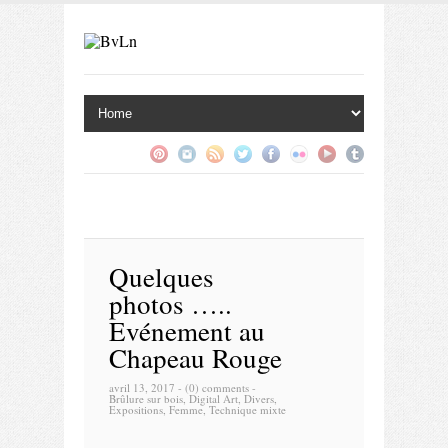
Quelques
photos …..
Evénement au
Chapeau Rouge
avril 13, 2017 -
(0) comments
-
Brûlure sur bois
,
Digital Art
,
Divers
,
Expositions
,
Femme
,
Technique mixte