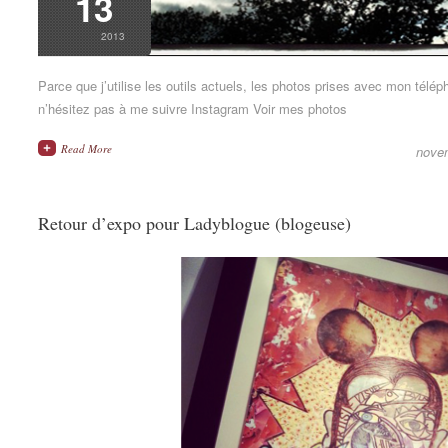
13
2013
Parce que j’utilise les outils actuels, les photos prises avec mon télé
n’hésitez pas à me suivre Instagram Voir mes photos
Read More
nove
Retour d’expo pour Ladyblogue (blogeuse)