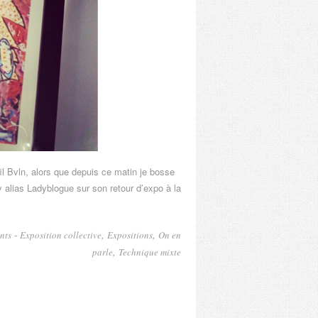
il Bvln, alors que depuis ce matin je bosse
y alias Ladyblogue sur son retour d’expo à la
-
,
,
nts
Exposition collective
Expositions
On en
,
parle
Technique mixte