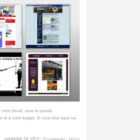
votre travail, sous le speudo
ns et à votre budget. Si vous êtes basé sur
novembre 19, 2013 -
-
(0) comments
Divers