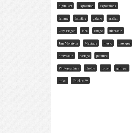
digital art
Exposition
expositions
femme
finistère
galerie
graffes
Guy Flégeo
idea
Image
itinérante
Jim Morrison
Mexique
music
musique
nouveauté
partage
peinture
Photographies
photos
projet
quimper
toiles
Truckart29