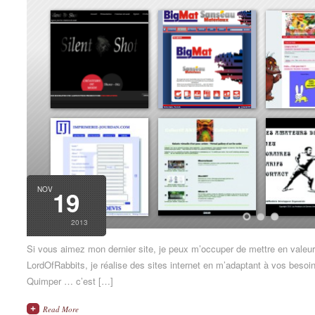
NOV
19
2013
Si vous aimez mon dernier site, je peux m’occuper de mettre en valeur 
LordOfRabbits, je réalise des sites internet en m’adaptant à vos besoi
Quimper … c’est […]
Read More