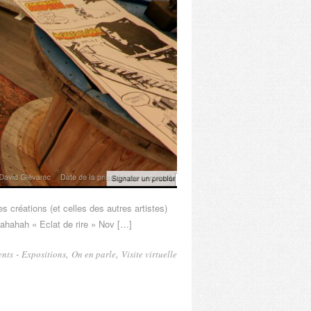
s créations (et celles des autres artistes)
ahahah « Eclat de rire » Nov […]
dizipal
-
,
,
ents
Expositions
On en parle
Visite virtuelle