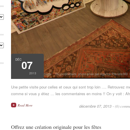
Catégories
Archives
DÉC
07
2013
Une petite visite pour celles et ceux qui sont trop loin …. Retrouvez me
comme si vous y étiez … les commentaires en moins !! On y voit : Ah
Read More
décembre 07, 2013 -
(0) comm
Offrez une création originale pour les fêtes