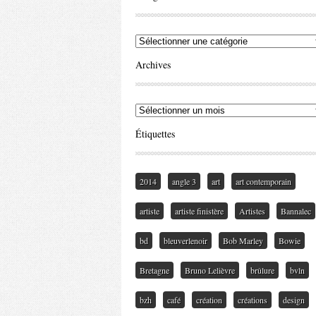
Archives
Étiquettes
2014
angle 3
art
art contemporain
artiste
artiste finistère
Artistes
Bannalec
bd
bleuverlenoir
Bob Marley
Bowie
Bretagne
Bruno Lelièvre
brûlure
bvln
bzh
café
création
créations
design