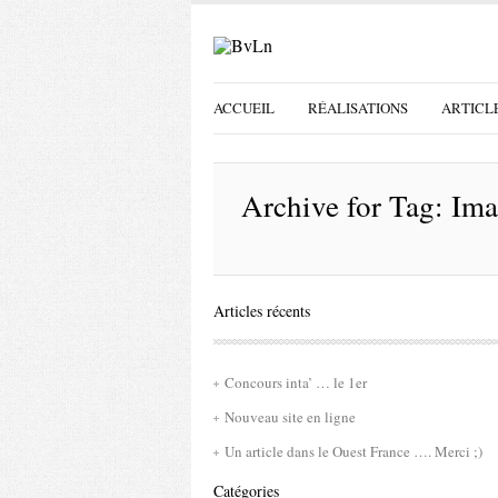
ACCUEIL
RÉALISATIONS
ARTICL
Archive for
Tag: Im
Articles récents
Concours inta’ … le 1er
Nouveau site en ligne
Un article dans le Ouest France …. Merci ;)
Catégories