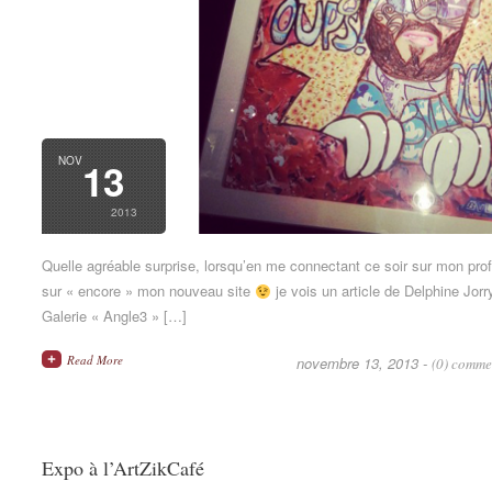
NOV
13
2013
Quelle agréable surprise, lorsqu’en me connectant ce soir sur mon prof
sur « encore » mon nouveau site
je vois un article de Delphine Jorr
Galerie « Angle3 » […]
Read More
novembre 13, 2013 -
(0) comme
Expo à l’ArtZikCafé