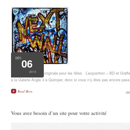
DÉC
06
2013
Offrez une création originale pour les fêtes L’exposition « BD et Graff
à la Galerie Angle 3 à Quimper, donc si vous n’y êtes pas encore pass
Read More
dé
Vous avez besoin d’un site pour votre activité