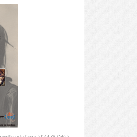
sition « Indiana » à l’ Art-Zik Café à