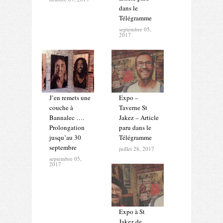
dans le
Télégramme
septembre 05,
2017
J’en remets une
Expo –
couche à
Taverne St
Bannalec ….
Jakez – Article
Prolongation
paru dans le
jusqu’au 30
Télégramme
septembre
juillet 28, 2017
septembre 05,
2017
Expo à St
Jakez de