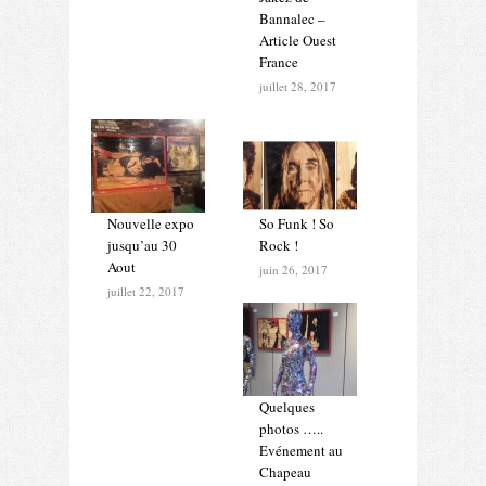
Bannalec –
Article Ouest
France
juillet 28, 2017
Nouvelle expo
So Funk ! So
jusqu’au 30
Rock !
Aout
juin 26, 2017
juillet 22, 2017
Quelques
photos …..
Evénement au
Chapeau