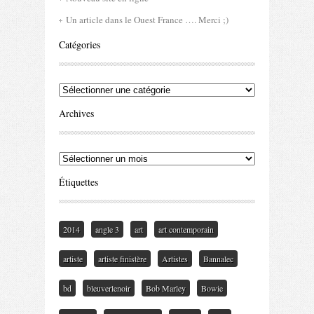
Un article dans le Ouest France …. Merci ;)
Catégories
Catégories
Archives
Archives
Étiquettes
2014
angle 3
art
art contemporain
artiste
artiste finistère
Artistes
Bannalec
bd
bleuverlenoir
Bob Marley
Bowie