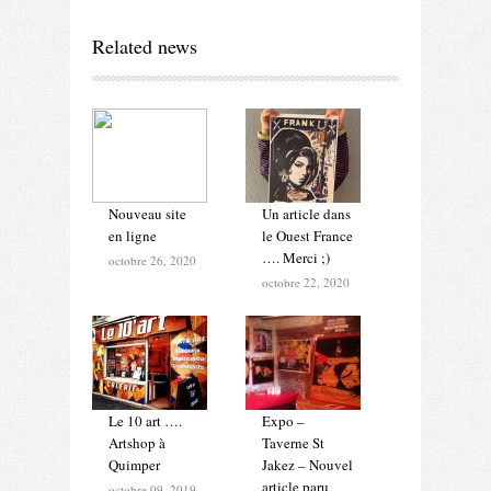
Related news
Nouveau site
Un article dans
en ligne
le Ouest France
…. Merci ;)
octobre 26, 2020
octobre 22, 2020
Le 10 art ….
Expo –
Artshop à
Taverne St
Quimper
Jakez – Nouvel
article paru
octobre 09, 2019