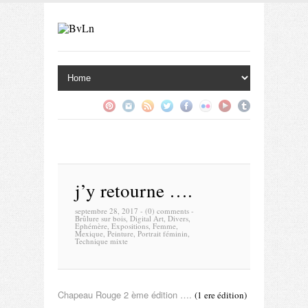
j’y retourne ….
septembre 28, 2017 -
(0) comments
-
Brûlure sur bois
,
Digital Art
,
Divers
,
Ephémère
,
Expositions
,
Femme
,
Mexique
,
Peinture
,
Portrait féminin
,
Technique mixte
Chapeau Rouge 2 ème édition ….
(1 ere édition)