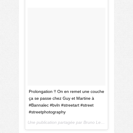
Prolongation !! On en remet une couche
ça se passe chez Guy et Martine à
#Bannalec #bvln #streetart #street
#streetphotography
Une publication partagée par Bruno Lelièvre (@b.l_photos) le