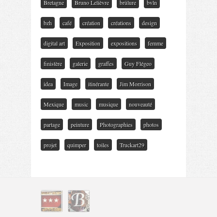
Bretagne
Bruno Lelièvre
brûlure
bvln
bzh
café
création
créations
design
digital art
Exposition
expositions
femme
finistère
galerie
graffes
Guy Flégeo
idea
Image
itinérante
Jim Morrison
Mexique
music
musique
nouveauté
partage
peinture
Photographies
photos
projet
quimper
toiles
Truckart29