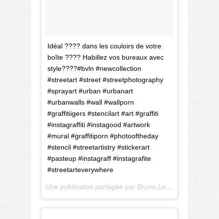
Idéal ???? dans les couloirs de votre
boîte ???? Habillez vos bureaux avec
style????#bvln #newcollection
#streetart #street #streetphotography
#sprayart #urban #urbanart
#urbanwalls #wall #wallporn
#graffitiigers #stencilart #art #graffiti
#instagraffiti #instagood #artwork
#mural #graffitiporn #photooftheday
#stencil #streetartistry #stickerart
#pasteup #instagraff #instagrafite
#streetarteverywhere
Une publication partagée par Bruno Lelièvre (@b.l_photos) le