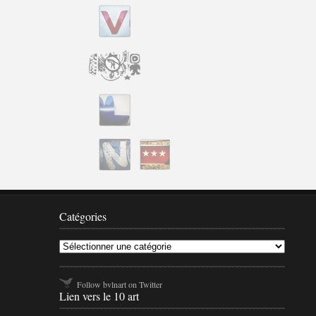
Catégo
Catégories
Follow bvlnart on Twitter
Lien vers le 10 art