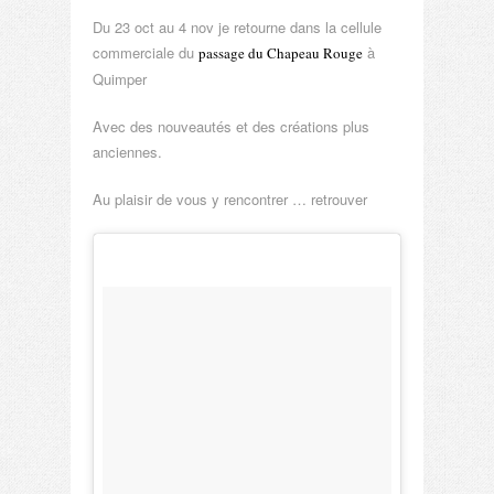
Du 23 oct au 4 nov je retourne dans la cellule
commerciale du
à
passage du Chapeau Rouge
Quimper
Avec des nouveautés et des créations plus
anciennes.
Au plaisir de vous y rencontrer … retrouver
 güncel giriş
betebet güncel
betebet giriş
betebet
jojobet
dizipal
jojobet
http