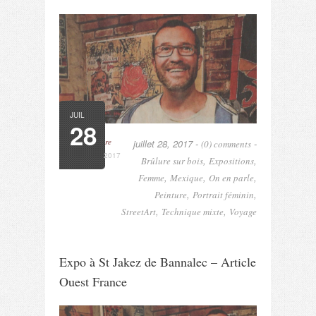
JUIL
28
Read More
juillet 28, 2017 -
-
(0) comments
2017
,
,
Brûlure sur bois
Expositions
,
,
,
Femme
Mexique
On en parle
,
,
Peinture
Portrait féminin
,
,
StreetArt
Technique mixte
Voyage
Expo à St Jakez de Bannalec – Article
Ouest France