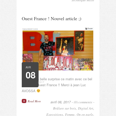
Technique mixte
Ouest France ! Nouvel article ;)
AVR
08
Encore une belle surprise ce matin avec ce bel
2017
article de Ouest France !! Merci à jean Luc
AVOSSA
Read More
avril 08, 2017 -
-
(0) comments
,
,
Brûlure sur bois
Digital Art
,
,
,
Expositions
Femme
On en parle