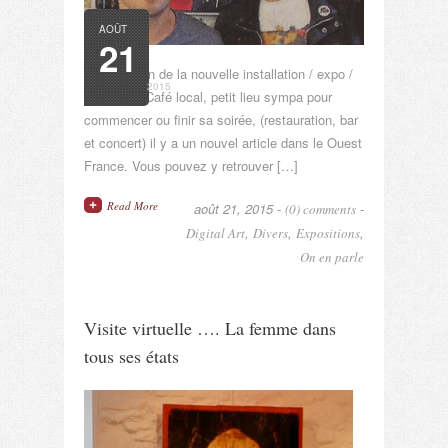
AOÛT
21
A l’occasion de la nouvelle installation / expo /
2015
ventes au Café local, petit lieu sympa pour
commencer ou finir sa soirée, (restauration, bar
et concert) il y a un nouvel article dans le Ouest
France. Vous pouvez y retrouver […]
Read More
août 21, 2015 -
-
(0) comments
,
,
,
Digital Art
Divers
Expositions
On en parle
Visite virtuelle …. La femme dans
tous ses états