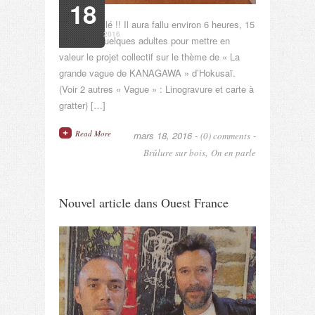
18
Projet bouclé !! Il aura fallu environ 6 heures, 15
2016
jeunes et quelques adultes pour mettre en
valeur le projet collectif sur le thème de « La
grande vague de KANAGAWA » d’Hokusaï.
(Voir 2 autres « Vague » : Linogravure et carte à
gratter) […]
Read More
mars 18, 2016 -
-
(0) comments
,
Brûlure sur bois
On en parle
Nouvel article dans Ouest France