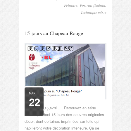
,
,
Peinture
Portrait féminin
Technique mixte
15 jours au Chapeau Rouge
MAR
22
Du 1 er au 15 avril …. Retrouvez en série
2017
limitée pendant 15 jours des oeuvres originales
décor, dont certaines imprimées sur toile qui
habilleront votre décoration intérieure. Ça se