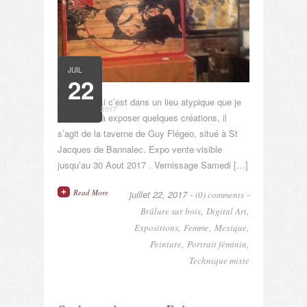
JUIL
22
Cette fois ci c’est dans un lieu atypique que je
2017
suis invité à exposer quelques créations, il
s’agit de la taverne de Guy Flégeo, situé à St
Jacques de Bannalec. Expo vente visible
jusqu’au 30 Aout 2017 . Vernissage Samedi […]
Read More
juillet 22, 2017 -
-
(0) comments
,
,
Brûlure sur bois
Digital Art
,
,
,
Expositions
Femme
Mexique
,
,
Peinture
Portrait féminin
Technique mixte