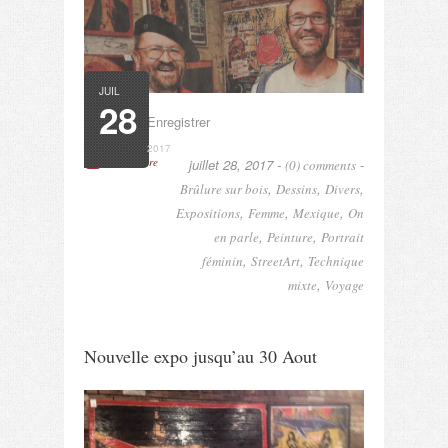
JUIL
28
EnregistrerEnregistrer
2017
Read More
juillet 28, 2017 -
-
(0) comments
,
,
,
Brûlure sur bois
Dessins
Divers
,
,
,
Expositions
Femme
Mexique
On
,
,
en parle
Peinture
Portrait
,
,
féminin
StreetArt
Technique
,
mixte
Voyage
Nouvelle expo jusqu’au 30 Aout