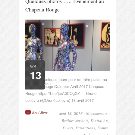
Quelques photos ….. Evénement au
Chapeau Rouge
AVR
13
Plus que quelques jours pour se faire plaisir au
2017
Chapeau Rouge Quimper Avril 2017 Chapeau
Rouge https://t.co/jcrA0COgXZ — Bruno
Lelièvre (@Brun0Lelievre) 13 avril 2017
Read More
avril 13, 2017 -
-
(0) comments
,
,
Brûlure sur bois
Digital Art
,
,
,
Divers
Expositions
Femme