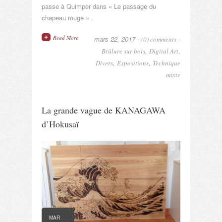
passe à Quimper dans « Le passage du
chapeau rouge » .
Read More
mars 22, 2017 -
-
(0) comments
,
,
Brûlure sur bois
Digital Art
,
,
Divers
Expositions
Technique
mixte
La grande vague de KANAGAWA
d’Hokusaï
MAR