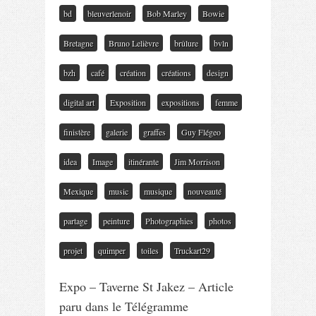
bd
bleuverlenoir
Bob Marley
Bowie
Bretagne
Bruno Lelièvre
brûlure
bvln
bzh
café
création
créations
design
digital art
Exposition
expositions
femme
finistère
galerie
graffes
Guy Flégeo
idea
Image
itinérante
Jim Morrison
Mexique
music
musique
nouveauté
partage
peinture
Photographies
photos
projet
quimper
toiles
Truckart29
Expo – Taverne St Jakez – Article
paru dans le Télégramme