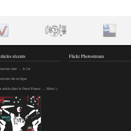
ories
rticles récents
Flickr Photostream
ncours inta’ … le 1er
uveau site en ligne
 article dans le Ouest France …. Merci ;)