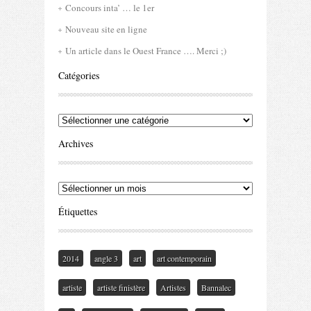
Concours inta’ … le 1er
Nouveau site en ligne
Un article dans le Ouest France …. Merci ;)
Catégories
Catégories
Archives
Archives
Étiquettes
2014
angle 3
art
art contemporain
artiste
artiste finistère
Artistes
Bannalec