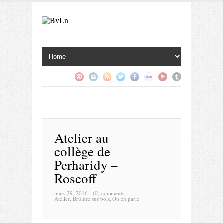
Atelier au
collège de
Perharidy –
Roscoff
mars 29, 2016 -
(0) comments
-
Atelier
,
Brûlure sur bois
,
On en parle