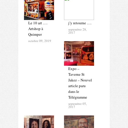
Le 10 art ….
j’y retourne ….
Artshop à
septembre 28,
2017
Quimper
octobre 09, 2019
Expo –
Taverne St
Jakez – Nouvel
article paru
dans le
Télégramme
septembre 05,
2017