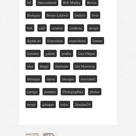
bd
bleuverlenoir
Bob Marley
Bowie
Bretagne
Bruno Lelièvre
brûlure
bvln
bzh
café
création
créations
design
digital art
Exposition
expositions
femme
finistère
galerie
graffes
Guy Flégeo
idea
Image
itinérante
Jim Morrison
Mexique
music
musique
nouveauté
partage
peinture
Photographies
photos
projet
quimper
toiles
Truckart29