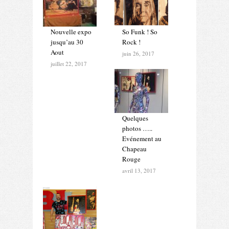
Nouvelle expo
So Funk ! So
jusqu’au 30
Rock !
Aout
juin 26, 2017
juillet 22, 2017
Quelques
photos …..
Evénement au
Chapeau
Rouge
avril 13, 2017