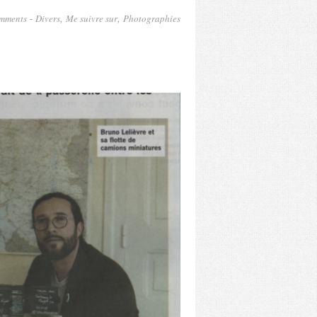
-
,
,
omments
Divers
Me suivre sur
Photographies