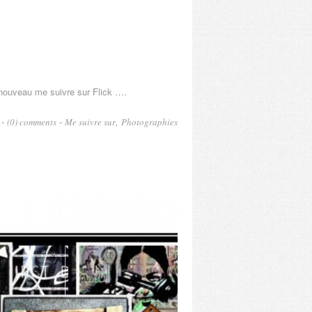
nouveau me suivre sur Flick ….
 -
-
,
(0) comments
Me suivre sur
Photographies