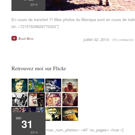
2014
En cours de transfert !!! Mes photos du Mexique sont en cours de traitem
id= »72157639829770323″]
Read More
juillet 02, 2014 -
(0) comments
Retrouvez moi sur Flickr
MAI
31
[flickr_photostream max_num_photos= »40″ no_pages= »true »]
2014