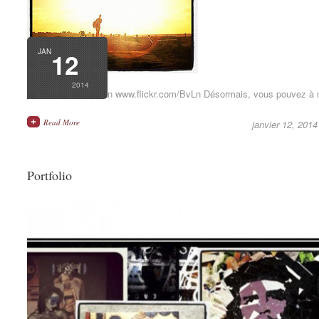
JAN
12
2014
www.flickr.com/BvLn www.flickr.com/BvLn Désormais, vous pouvez à 
Read More
janvier 12, 2014
Portfolio