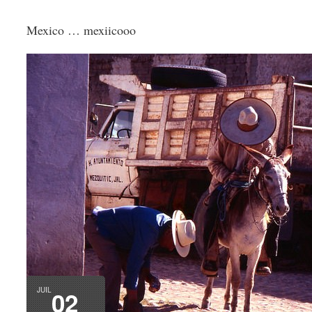
Mexico … mexiicooo
JUIL
02