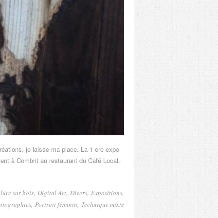
éations, je laisse ma place. La 1 ere expo
nt à Combrit au restaurant du Café Local.
dizipal
,
,
,
,
lure sur bois
Digital Art
Divers
Expositions
,
,
otographies
Portrait féminin
Technique mixte