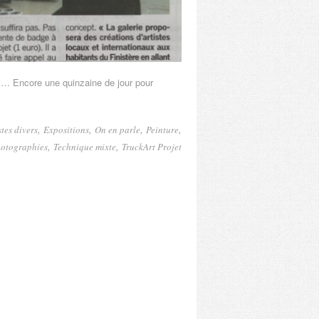
t … Encore une quinzaine de jour pour
,
,
,
,
stes divers
Expositions
On en parle
Peinture
,
,
otographies
Technique mixte
TruckArt Projet