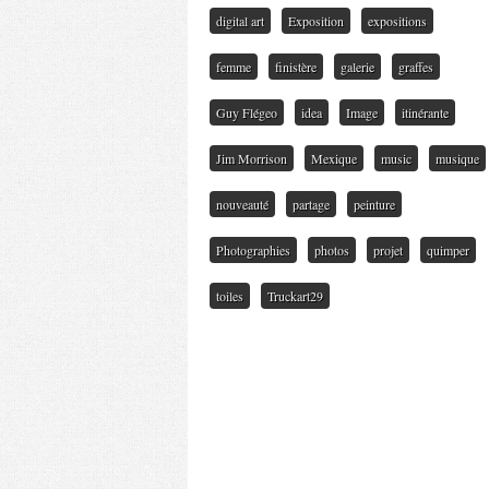
digital art
Exposition
expositions
femme
finistère
galerie
graffes
Guy Flégeo
idea
Image
itinérante
Jim Morrison
Mexique
music
musique
nouveauté
partage
peinture
Photographies
photos
projet
quimper
toiles
Truckart29