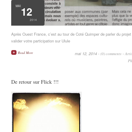
MAI
12
2014
Après Ouest France, c’est au tour de Coté Quimper de parler du proje
valider votre participation sur Ulule
Read More
mai 12, 2014 -
-
(0) comments
Arti
Ph
De retour sur Flick !!!