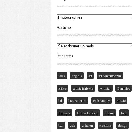
Archives
Étiquettes
2014
angle 3
art
art contemporain
artiste
artiste finistère
Artistes
Bannalec
bd
bleuverlenoir
Bob Marley
Bowie
Bretagne
Bruno Lelièvre
brûlure
bvln
bzh
café
création
créations
design