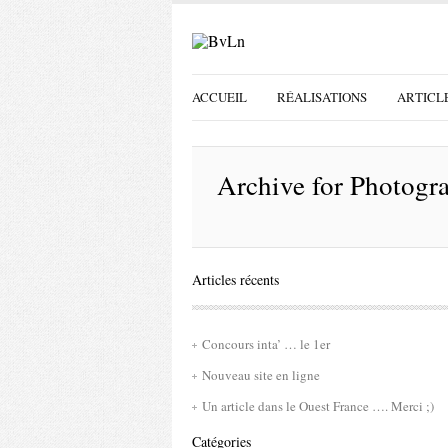
ACCUEIL
RÉALISATIONS
ARTICL
Archive for
Photogra
Articles récents
Concours inta’ … le 1er
Nouveau site en ligne
Un article dans le Ouest France …. Merci ;)
Catégories