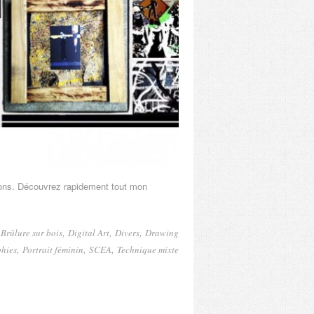
ions. Découvrez rapidement tout mon
-
,
,
,
Brûlure sur bois
Digital Art
Divers
Drawing
,
,
,
hies
Portrait féminin
SCEA
Technique mixte