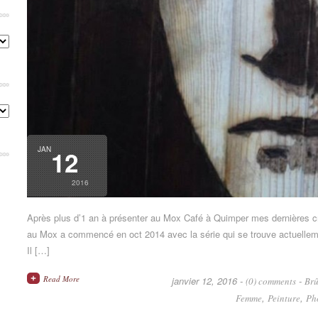
Catégories
Archives
JAN
12
2016
Après plus d’1 an à présenter au Mox Café à Quimper mes dernières cr
au Mox a commencé en oct 2014 avec la série qui se trouve actuelleme
Il […]
Read More
janvier 12, 2016 -
-
(0) comments
Brû
,
,
Femme
Peinture
Ph