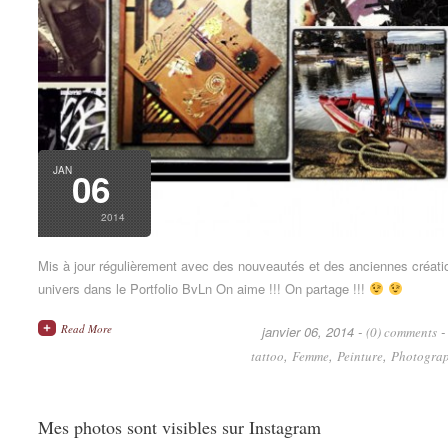
JAN
06
2014
Mis à jour régulièrement avec des nouveautés et des anciennes créat
univers dans le Portfolio BvLn On aime !!! On partage !!!
Read More
janvier 06, 2014 -
(0) comments
,
,
,
tattoo
Femme
Peinture
Photograp
Mes photos sont visibles sur Instagram