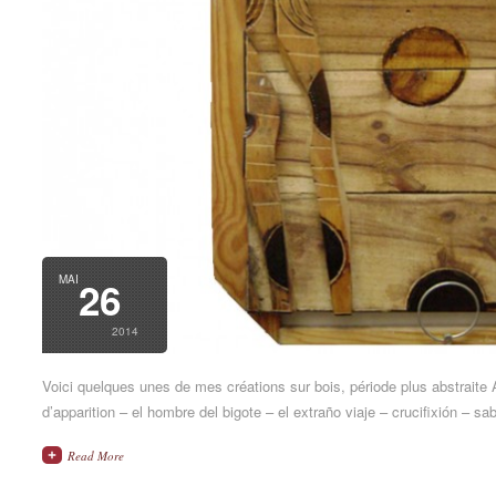
MAI
26
2014
Voici quelques unes de mes créations sur bois, période plus abstraite
d’apparition – el hombre del bigote – el extraño viaje – crucifixión – sab
Read More