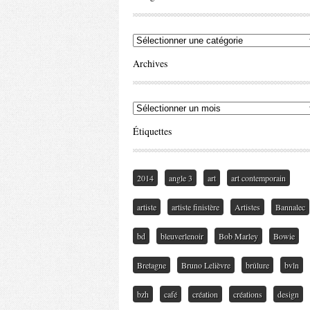
Archives
Étiquettes
2014
angle 3
art
art contemporain
artiste
artiste finistère
Artistes
Bannalec
bd
bleuverlenoir
Bob Marley
Bowie
Bretagne
Bruno Lelièvre
brûlure
bvln
bzh
café
création
créations
design