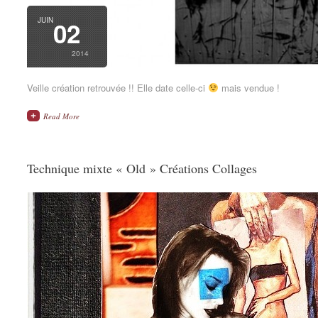
JUIN
02
2014
Veille création retrouvée !! Elle date celle-ci
mais vendue !
Read More
Technique mixte « Old » Créations Collages