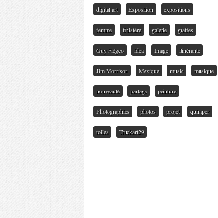
digital art
Exposition
expositions
femme
finistère
galerie
graffes
Guy Flégeo
idea
Image
itinérante
Jim Morrison
Mexique
music
musique
nouveauté
partage
peinture
Photographies
photos
projet
quimper
toiles
Truckart29