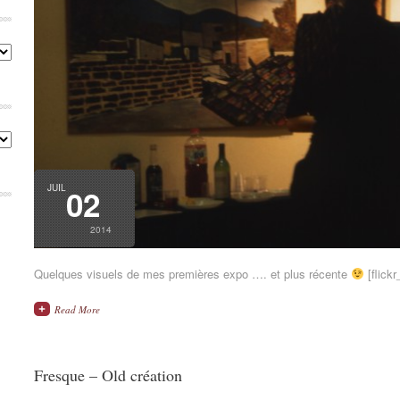
Catégories
Archives
JUIL
02
2014
Quelques visuels de mes premières expo …. et plus récente
[flick
Read More
Fresque – Old création