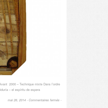
 Avant 2000 – Technique mixte Dans l’ordre
iduría – el espíritu de espera
sur
mai 26, 2014 -
Commentaires fermés
-
Inspiración