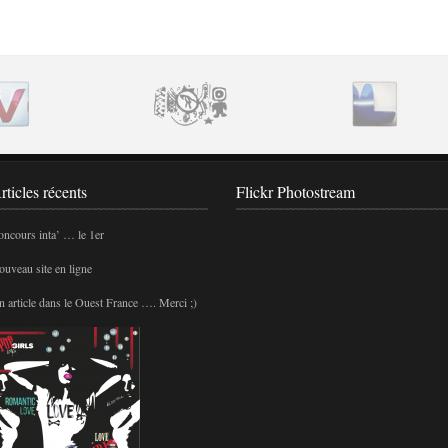
ories
rticles récents
Flickr Photostream
ncours inta’ … le 1er
uveau site en ligne
 article dans le Ouest France …. Merci ;)