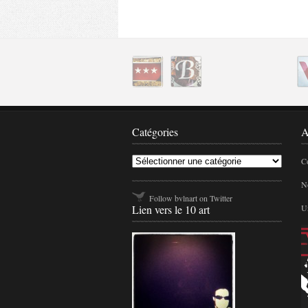
Catég
Catégories
A
Co
No
Follow bvlnart on Twitter
Lien vers le 10 art
Un