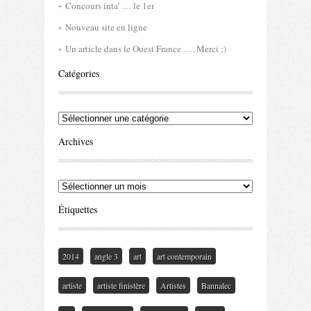
Concours inta’ … le 1er
Nouveau site en ligne
Un article dans le Ouest France …. Merci ;)
Catégories
Catégories
Archives
Archives
Étiquettes
dizipal
2014
angle 3
art
art contemporain
artiste
artiste finistère
Artistes
Bannalec