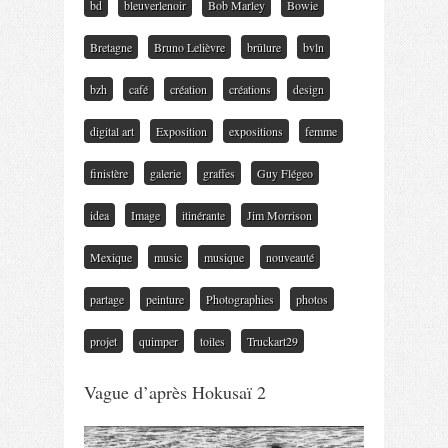
bd
bleuverlenoir
Bob Marley
Bowie
Bretagne
Bruno Lelièvre
brûlure
bvln
bzh
café
création
créations
design
digital art
Exposition
expositions
femme
finistère
galerie
graffes
Guy Flégeo
idea
Image
itinérante
Jim Morrison
Mexique
music
musique
nouveauté
partage
peinture
Photographies
photos
projet
quimper
toiles
Truckart29
Vague d’après Hokusaï 2