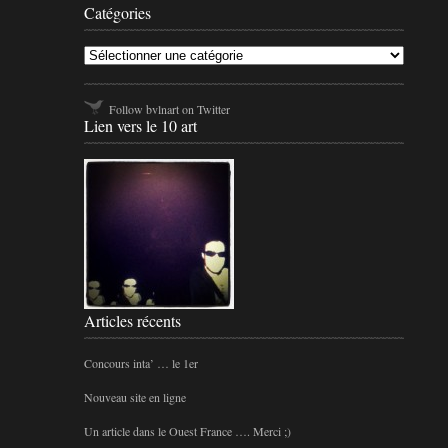
Catégo
Catégories
Follow bvlnart on Twitter
Lien vers le 10 art
Articles récents
Concours inta’ … le 1er
Nouveau site en ligne
Un article dans le Ouest France …. Merci ;)