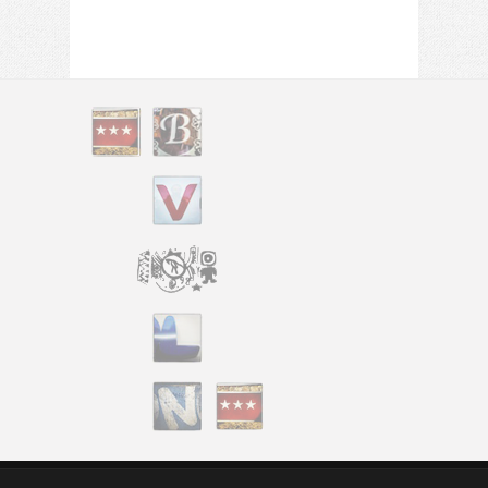
Design
tattoo